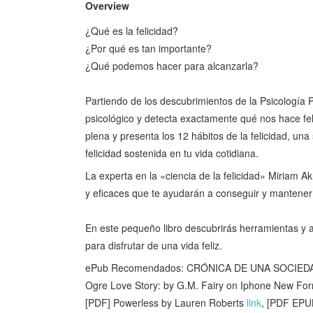
Overview
¿Qué es la felicidad?
¿Por qué es tan importante?
¿Qué podemos hacer para alcanzarla?
Partiendo de los descubrimientos de la Psicología 
psicológico y detecta exactamente qué nos hace fel
plena y presenta los 12 hábitos de la felicidad, un
felicidad sostenida en tu vida cotidiana.
La experta en la «ciencia de la felicidad» Miriam Ak
y eficaces que te ayudarán a conseguir y mantener la
En este pequeño libro descubrirás herramientas y a
para disfrutar de una vida feliz.
ePub Recomendados: CRÓNICA DE UNA SOCIEDA
Ogre Love Story: by G.M. Fairy on Iphone New Fo
[PDF] Powerless by Lauren Roberts
link
, [PDF EPUB