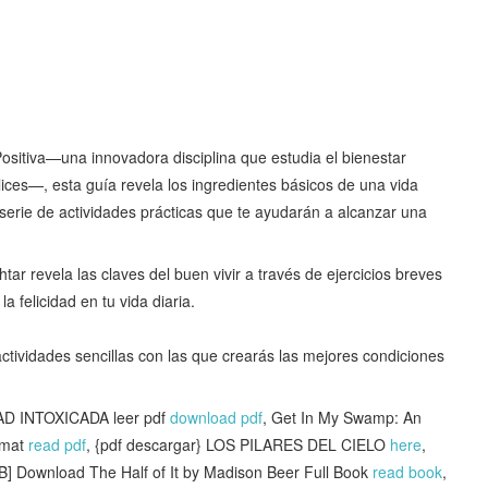
Positiva—una innovadora disciplina que estudia el bienestar
ices—, esta guía revela los ingredientes básicos de una vida
a serie de actividades prácticas que te ayudarán a alcanzar una
htar revela las claves del buen vivir a través de ejercicios breves
 felicidad en tu vida diaria.
ctividades sencillas con las que crearás las mejores condiciones
D INTOXICADA leer pdf
download pdf
, Get In My Swamp: An
rmat
read pdf
, {pdf descargar} LOS PILARES DEL CIELO
here
,
] Download The Half of It by Madison Beer Full Book
read book
,