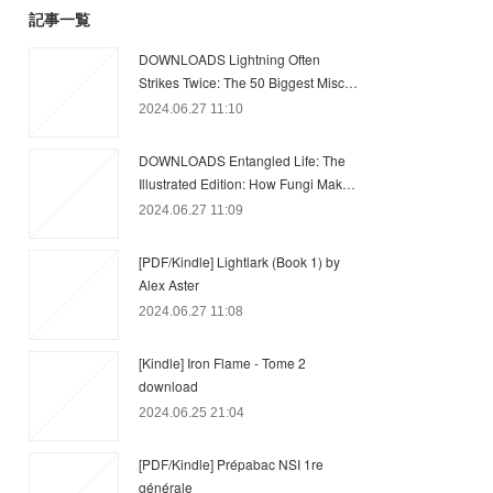
記事一覧
DOWNLOADS Lightning Often
Strikes Twice: The 50 Biggest Misc…
2024.06.27 11:10
DOWNLOADS Entangled Life: The
Illustrated Edition: How Fungi Mak…
2024.06.27 11:09
[PDF/Kindle] Lightlark (Book 1) by
Alex Aster
2024.06.27 11:08
[Kindle] Iron Flame - Tome 2
download
2024.06.25 21:04
[PDF/Kindle] Prépabac NSI 1re
générale