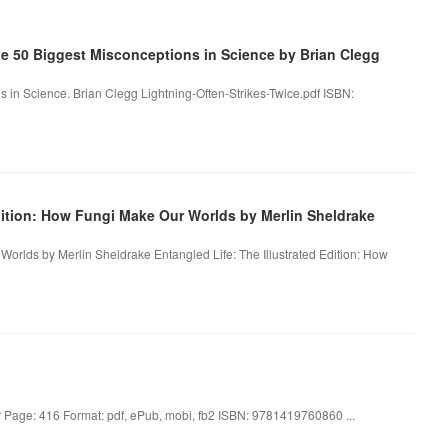
 50 Biggest Misconceptions in Science by Brian Clegg
s in Science. Brian Clegg Lightning-Often-Strikes-Twice.pdf ISBN:
ition: How Fungi Make Our Worlds by Merlin Sheldrake
 Worlds by Merlin Sheldrake Entangled Life: The Illustrated Edition: How
ter Page: 416 Format: pdf, ePub, mobi, fb2 ISBN: 9781419760860 ...